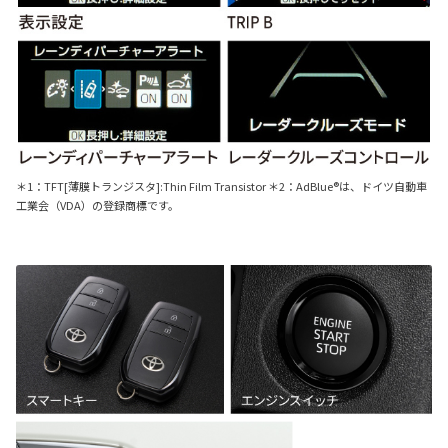
＊1：TFT[薄膜トランジスタ]:Thin Film Transistor ＊2：AdBlue®は、ドイツ自動車
工業会（VDA）の登録商標です。