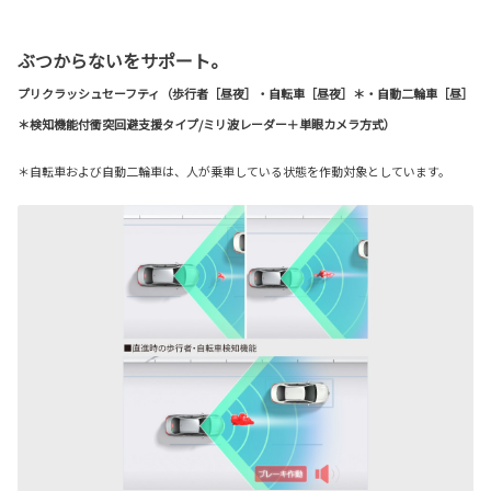
ぶつからないをサポート。
プリクラッシュセーフティ（歩行者［昼夜］・自転車［昼夜］＊・自動二輪車［昼］
＊検知機能付衝突回避支援タイプ/ミリ波レーダー＋単眼カメラ方式）
＊自転車および自動二輪車は、人が乗車している状態を作動対象としています。