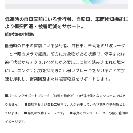
低速時の自車直前にいる歩行者、自転車、車両検知機能に
より衝突回避・被害軽減をサポート。
低速時加速抑制機能
低速時の自車の直前にいる歩行者、自転車、車両をミリ波レーダ
ーと単眼カメラで認識。前方に対象物がある状態で、停車または
徐行状態からアクセルペダルが必要以上に強く踏み込まれた場合
には、エンジン出力を抑制または弱いブレーキをかけることで加
速を抑制し、衝突回避または被害軽減をサポートします。
■パーキングサポートブレーキ（前後方静止物）の代替機能となるシステムではあ
りません。 ■自転車および自動二輪車は、人が乗車している状態を作動対象とし
ています。 ■写真は作動イメージです。 ■写真のカメラ・レーダーの検知範囲は
イメージです。