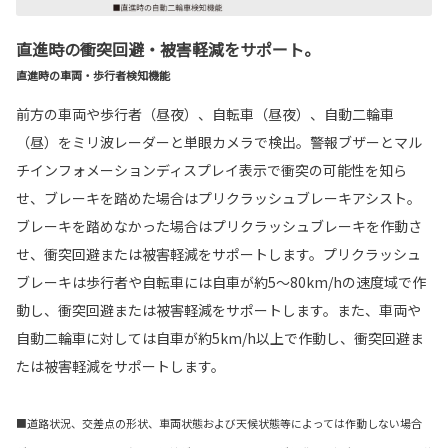
直進時の衝突回避・被害軽減をサポート。
直進時の車両・歩行者検知機能
前方の車両や歩行者（昼夜）、自転車（昼夜）、自動二輪車
（昼）をミリ波レーダーと単眼カメラで検出。警報ブザーとマル
チインフォメーションディスプレイ表示で衝突の可能性を知ら
せ、ブレーキを踏めた場合はプリクラッシュブレーキアシスト。
ブレーキを踏めなかった場合はプリクラッシュブレーキを作動さ
せ、衝突回避または被害軽減をサポートします。プリクラッシュ
ブレーキは歩行者や自転車には自車が約5〜80km/hの速度域で作
動し、衝突回避または被害軽減をサポートします。また、車両や
自動二輪車に対しては自車が約5km/h以上で作動し、衝突回避ま
たは被害軽減をサポートします。
■道路状況、交差点の形状、車両状態および天候状態等によっては作動しない場合