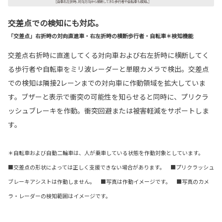
交差点での検知にも対応。
「交差点」右折時の対向直進車・右左折時の横断歩行者・自転車＊検知機能
交差点右折時に直進してくる対向車および右左折時に横断してく
る歩行者や自転車をミリ波レーダーと単眼カメラで検出。交差点
での検知は隣接2レーンまでの対向車に作動領域を拡大していま
す。ブザーと表示で衝突の可能性を知らせると同時に、プリクラ
ッシュブレーキを作動。衝突回避または被害軽減をサポートしま
す。
＊自転車および自動二輪車は、人が乗車している状態を作動対象としています。
■交差点の形状によっては正しく支援できない場合があります。 ■プリクラッシュ
ブレーキアシストは作動しません。 ■写真は作動イメージです。 ■写真のカメ
ラ・レーダーの検知範囲はイメージです。