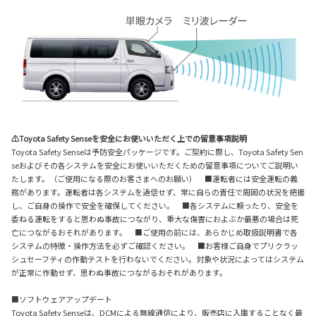
⚠Toyota Safety Senseを安全にお使いいただく上での留意事項説明
Toyota Safety Senseは予防安全パッケージです。ご契約に際し、Toyota Safety Sen
seおよびその各システムを安全にお使いいただくための留意事項についてご説明い
たします。（ご使用になる際のお客さまへのお願い） ■運転者には安全運転の義
務があります。運転者は各システムを過信せず、常に自らの責任で周囲の状況を把握
し、ご自身の操作で安全を確保してください。 ■各システムに頼ったり、安全を
委ねる運転をすると思わぬ事故につながり、重大な傷害におよぶか最悪の場合は死
亡につながるおそれがあります。 ■ご使用の前には、あらかじめ取扱説明書で各
システムの特徴・操作方法を必ずご確認ください。 ■お客様ご自身でプリクラッ
シュセーフティの作動テストを行わないでください。対象や状況によってはシステム
が正常に作動せず、思わぬ事故につながるおそれがあります。
■ソフトウェアアップデート
Toyota Safety Senseは、DCMによる無線通信により、販売店に入庫することなく最