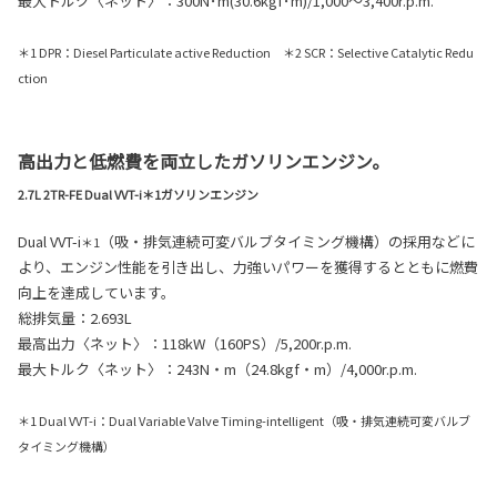
最大トルク〈ネット〉：300N･m(30.6kgf･m)/1,000〜3,400r.p.m.
＊1 DPR：Diesel Particulate active Reduction ＊2 SCR：Selective Catalytic Redu
ction
高出力と低燃費を両立したガソリンエンジン。
2.7L 2TR-FE Dual VVT-i＊1ガソリンエンジン
Dual VVT
-i
（吸・排気連続可変バルブタイミング機構）の採用などに
＊1
より、エンジン性能を引き出し、力強いパワーを獲得するとともに燃費
向上を達成しています。
総排気量：2.693L
最高出力〈ネット〉：118kW（160PS）/5,200r.p.m.
最大トルク〈ネット〉：243N・m（24.8kgf・m）/4,000r.p.m.
＊1 Dual VVT-i：Dual Variable Valve Timing-intelligent（吸・排気連続可変バルブ
タイミング機構）