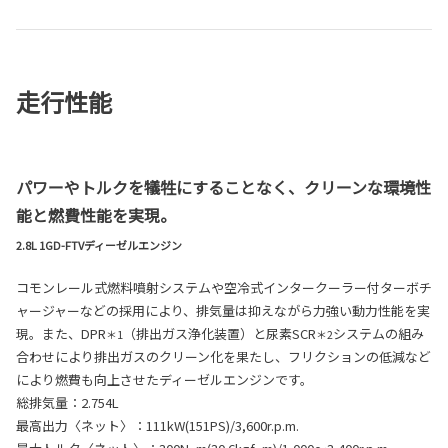
走行性能
パワーやトルクを犠牲にすることなく、クリーンな環境性
能と燃費性能を実現。
2.8L 1GD-FTVディーゼルエンジン
コモンレール式燃料噴射システムや空冷式インタークーラー付ターボチ
ャージャーなどの採用により、排気量は抑えながら力強い動力性能を実
現。また、DPR
（排出ガス浄化装置）と尿素SCR
システムの組み
＊1
＊2
合わせにより排出ガスのクリーン化を果たし、フリクションの低減など
により燃費も向上させたディーゼルエンジンです。
総排気量：2.754L
最高出力〈ネット〉：111kW(151PS)/3,600r.p.m.