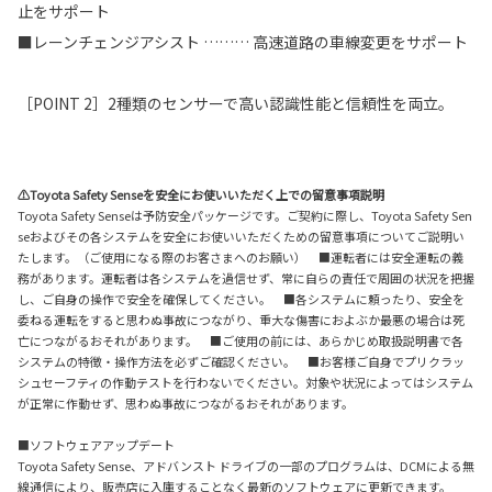
止をサポート
■レーンチェンジアシスト ……… 高速道路の車線変更をサポート
［POINT 2］2種類のセンサーで高い認識性能と信頼性を両立。
⚠Toyota Safety Senseを安全にお使いいただく上での留意事項説明
Toyota Safety Senseは予防安全パッケージです。ご契約に際し、Toyota Safety Sen
seおよびその各システムを安全にお使いいただくための留意事項についてご説明い
たします。（ご使用になる際のお客さまへのお願い） ■運転者には安全運転の義
務があります。運転者は各システムを過信せず、常に自らの責任で周囲の状況を把握
し、ご自身の操作で安全を確保してください。 ■各システムに頼ったり、安全を
委ねる運転をすると思わぬ事故につながり、重大な傷害におよぶか最悪の場合は死
亡につながるおそれがあります。 ■ご使用の前には、あらかじめ取扱説明書で各
システムの特徴・操作方法を必ずご確認ください。 ■お客様ご自身でプリクラッ
シュセーフティの作動テストを行わないでください。対象や状況によってはシステム
が正常に作動せず、思わぬ事故につながるおそれがあります。
■ソフトウェアアップデート
Toyota Safety Sense、アドバンスト ドライブの一部のプログラムは、DCMによる無
線通信により、販売店に入庫することなく最新のソフトウェアに更新できます。