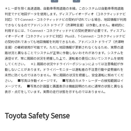
＊1. 一部を除く高速道路、自動車専用道路の本線。このシステムは自動車専用道路
判定でナビ地図データを使用します。ディスプレイオーディオ（コネクティッドナビ
対応）でT-Connect・コネクティッドナビの契約が切れている場合、地図情報が利用
できなくなるのでアドバンスト ドライブ（渋滞時支援）は作動しません。継続的に
利用するには、T-Connect・コネクティッドナビの契約更新が必要です。ディスプレ
イオーディオ（コネクティッドナビ対応）Plusは、T-Connect・コネクティッドナビ
の契約切れであっても地図情報を利用できるため、アドバンスト ドライブ（渋滞時
支援）の継続使用が可能です。ただし地図情報が更新されなくなるため、実際の道
路状況と異なることでシステムが正常に作動しないおそれがあります。システムを
過信せず、常に周囲の状況を把握した上で、運転者の責任においてシステムを使用
してください。 ＊2. 周囲の状況やドライバーポジションによっては注意喚起が作
動しないことがあります。ドライバーモニターは運転者の不注意行動や姿勢崩れを
未然に防ぐものではありません。常に周囲の状況を把握し、安全運転に努めてくだ
さい。 ■写真は作動イメージです。 ■写真のカメラ・レーダーの検知範囲はイ
メージです。 ■写真の計器盤と画面表示は機能説明のために通常の状態と異なる
表示・点灯をしています。実際の走行状態を示すものではありません。
Toyota Safety Sense