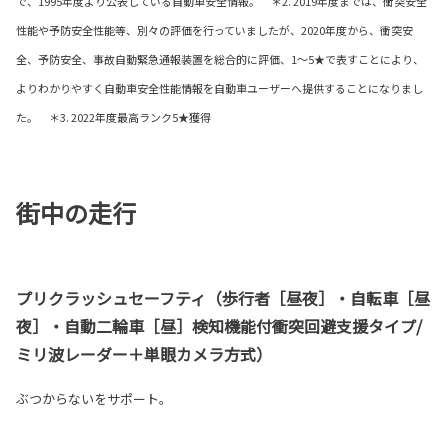
で、1995年度より公表している自動車安全情報。 ＊2. 2019年度までは、衝突安全
性能や予防安全性能等、別々の評価を行っていましたが、2020年度から、衝突安
全、予防安全、事故自動緊急通報装置を総合的に評価、1～5★で表すことにより、
よりわかりやすく自動車安全性能情報を自動車ユーザーへ提供することになりまし
た。 ＊3. 2022年度最高ランク5★獲得
街中の走行
プリクラッシュセーフティ（歩行者［昼夜］・自転車［昼
夜］・自動二輪車［昼］検知機能付衝突回避支援タイプ/
ミリ波レーダー＋単眼カメラ方式）
ぶつからないをサポート。