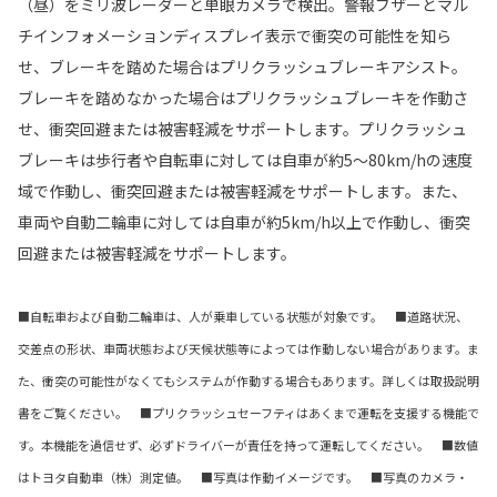
（昼）をミリ波レーダーと単眼カメラで検出。警報ブザーとマル
チインフォメーションディスプレイ表示で衝突の可能性を知ら
せ、ブレーキを踏めた場合はプリクラッシュブレーキアシスト。
ブレーキを踏めなかった場合はプリクラッシュブレーキを作動さ
せ、衝突回避または被害軽減をサポートします。プリクラッシュ
ブレーキは歩行者や自転車に対しては自車が約5〜80km/hの速度
域で作動し、衝突回避または被害軽減をサポートします。また、
車両や自動二輪車に対しては自車が約5km/h以上で作動し、衝突
回避または被害軽減をサポートします。
■自転車および自動二輪車は、人が乗車している状態が対象です。 ■道路状況、
交差点の形状、車両状態および天候状態等によっては作動しない場合があります。ま
た、衝突の可能性がなくてもシステムが作動する場合もあります。詳しくは取扱説明
書をご覧ください。 ■プリクラッシュセーフティはあくまで運転を支援する機能で
す。本機能を過信せず、必ずドライバーが責任を持って運転してください。 ■数値
はトヨタ自動車（株）測定値。 ■写真は作動イメージです。 ■写真のカメラ・