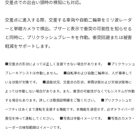
交差点での出会い頭時の検知にも対応。
交差点に進入する際、交差する車両や自動二輪車をミリ波レーダ
ーと単眼カメラで検出。ブザーと表示で衝突の可能性を知らせる
と同時に、プリクラッシュブレーキを作動。衝突回避または被害
軽減をサポートします。
■交差点の形状によっては正しく支援できない場合があります。 ■プリクラッシュ
ブレーキアシストは作動しません。 ■自転車および自動二輪車は、人が乗車して
いる状態が対象です。 ■道路状況、交差点の形状、車両状態および天候状態等に
よっては作動しない場合があります。また、衝突の可能性がなくてもシステムが作動
する場合もあります。詳しくは取扱説明書をご覧ください。 ■プリクラッシュセ
ーフティはあくまで運転を支援する機能です。本機能を過信せず、必ずドライバーが
責任を持って運転してください。 ■写真は作動イメージです。 ■写真のカメラ・
レーダーの検知範囲はイメージです。