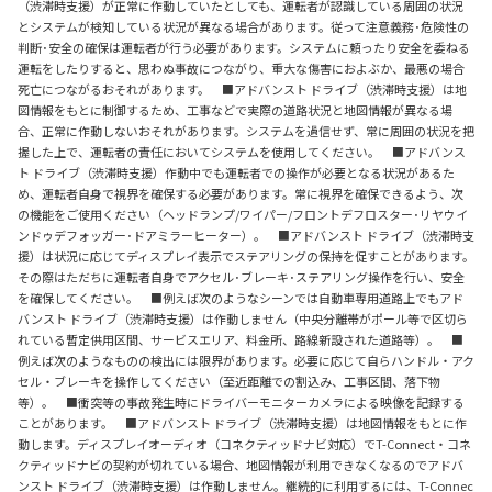
（渋滞時支援）が正常に作動していたとしても、運転者が認識している周囲の状況
とシステムが検知している状況が異なる場合があります。従って注意義務･危険性の
判断･安全の確保は運転者が行う必要があります。システムに頼ったり安全を委ねる
運転をしたりすると、思わぬ事故につながり、重大な傷害におよぶか、最悪の場合
死亡につながるおそれがあります。 ■アドバンスト ドライブ（渋滞時支援）は地
図情報をもとに制御するため、工事などで実際の道路状況と地図情報が異なる場
合、正常に作動しないおそれがあります。システムを過信せず、常に周囲の状況を把
握した上で、運転者の責任においてシステムを使用してください。 ■アドバンス
ト ドライブ（渋滞時支援）作動中でも運転者での操作が必要となる状況があるた
め、運転者自身で視界を確保する必要があります。常に視界を確保できるよう、次
の機能をご使用ください（ヘッドランプ/ワイパー/フロントデフロスター･リヤウイ
ンドゥデフォッガー･ドアミラーヒーター）。 ■アドバンスト ドライブ（渋滞時支
援）は状況に応じてディスプレイ表示でステアリングの保持を促すことがあります。
その際はただちに運転者自身でアクセル･ブレーキ･ステアリング操作を行い、安全
を確保してください。 ■例えば次のようなシーンでは自動車専用道路上でもアド
バンスト ドライブ（渋滞時支援）は作動しません（中央分離帯がポール等で区切ら
れている暫定供用区間、サービスエリア、料金所、路線新設された道路等）。 ■
例えば次のようなものの検出には限界があります。必要に応じて自らハンドル・アク
セル・ブレーキを操作してください（至近距離での割込み、工事区間、落下物
等）。 ■衝突等の事故発生時にドライバーモニターカメラによる映像を記録する
ことがあります。 ■アドバンスト ドライブ（渋滞時支援）は地図情報をもとに作
動します。ディスプレイオーディオ（コネクティッドナビ対応）でT-Connect・コネ
クティッドナビの契約が切れている場合、地図情報が利用できなくなるのでアドバ
ンスト ドライブ（渋滞時支援）は作動しません。継続的に利用するには、T-Connec