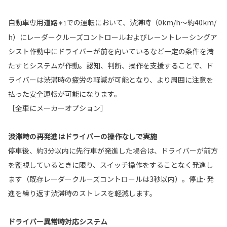
自動車専用道路
での運転において、渋滞時（0km/h～約40km/
＊1
h）にレーダークルーズコントロールおよびレーントレーシングア
シスト作動中にドライバーが前を向いているなど一定の条件を満
たすとシステムが作動。認知、判断、操作を支援することで、ド
ライバーは渋滞時の疲労の軽減が可能となり、より周囲に注意を
払った安全運転が可能になります。
［全車にメーカーオプション］
渋滞時の再発進はドライバーの操作なしで実施
停車後、約3分以内に先行車が発進した場合は、ドライバーが前方
を監視しているときに限り、スイッチ操作をすることなく発進し
ます（既存レーダークルーズコントロールは3秒以内）。停止･発
進を繰り返す渋滞時のストレスを軽減します。
ドライバー異常時対応システム