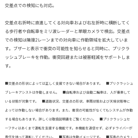
交差点での検知にも対応。
交差点右折時に直進してくる対向車および右左折時に横断してく
る歩行者や自転車をミリ波レーダーと単眼カメラで検出。交差点
での検知は隣接2レーンまでの対向車に作動領域を拡大していま
す。ブザーと表示で衝突の可能性を知らせると同時に、プリクラ
ッシュブレーキを作動。衝突回避または被害軽減をサポートしま
す。
■交差点の形状によっては正しく支援できない場合があります。 ■プリクラッシュ
ブレーキアシストは作動しません。 ■自転車および自動二輪車は、人が乗車して
いる状態が対象です。 ■道路状況、交差点の形状、車両状態および天候状態等に
よっては作動しない場合があります。また、衝突の可能性がなくてもシステムが作動
する場合もあります。詳しくは取扱説明書をご覧ください。 ■プリクラッシュセ
ーフティはあくまで運転を支援する機能です。本機能を過信せず、必ずドライバーが
責任を持って運転してください。 ■写真は作動イメージです。 ■写真のカメラ・