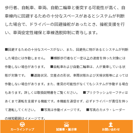
歩行者、自転車、車両、自動二輪車と衝突する可能性が高く、自
車線内に回避するための十分なスペースがあるとシステムが判断
した場合で、ドライバーの回避操舵があったとき、操舵支援を行
い、車両安定性確保と車線逸脱抑制に寄与します。
■回避するための十分なスペースがない、また、回避先に物があるとシステムが判断
した場合には作動しません。 ■横断歩行者など一定以上の速度を持った対象には
作動しない場合があります。 ■自転車および自動二輪車は、人が乗車している状
態が対象です。 ■道路状況、交差点の形状、車両状態および天候状態等によっては
作動しない場合があります。また、衝突の可能性がなくてもシステムが作動する場合
もあります。詳しくは取扱説明書をご覧ください。 ■プリクラッシュセーフティは
あくまで運転を支援する機能です。本機能を過信せず、必ずドライバーが責任を持っ
て運転してください。 ■写真は作動イメージです。 ■写真のカメラ・レーダー
の検知範囲はイメージです。
カーラインナップ
試乗車・展示車
お問い合わせ