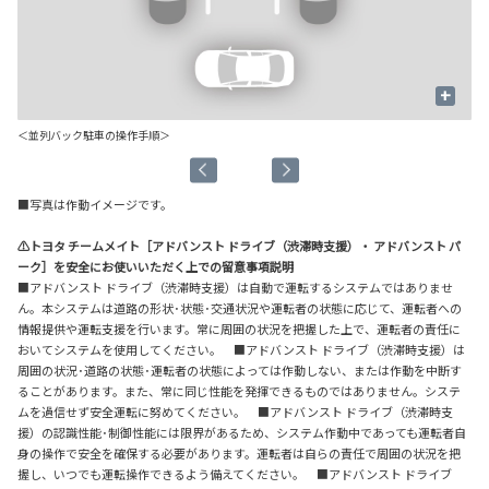
+
＜並列バック駐車の操作手順＞
■写真は作動イメージです。
⚠トヨタ チームメイト［アドバンスト ドライブ（渋滞時支援）・ アドバンスト パ
ーク］を安全にお使いいただく上での留意事項説明
■アドバンスト ドライブ（渋滞時支援）は自動で運転するシステムではありませ
ん。本システムは道路の形状･状態･交通状況や運転者の状態に応じて、運転者への
情報提供や運転支援を行います。常に周囲の状況を把握した上で、運転者の責任に
おいてシステムを使用してください。 ■アドバンスト ドライブ（渋滞時支援）は
周囲の状況･道路の状態･運転者の状態によっては作動しない、または作動を中断す
ることがあります。また、常に同じ性能を発揮できるものではありません。システ
ムを過信せず安全運転に努めてください。 ■アドバンスト ドライブ（渋滞時支
援）の認識性能･制御性能には限界があるため、システム作動中であっても運転者自
身の操作で安全を確保する必要があります。運転者は自らの責任で周囲の状況を把
握し、いつでも運転操作できるよう備えてください。 ■アドバンスト ドライブ