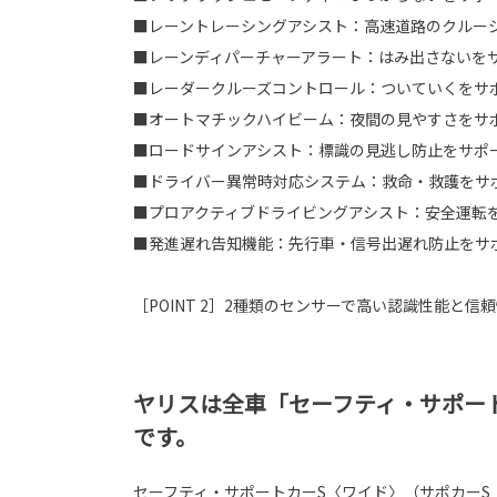
■レーントレーシングアシスト：高速道路のクルー
■レーンディパーチャーアラート：はみ出さないを
■レーダークルーズコントロール：ついていくをサ
■オートマチックハイビーム：夜間の見やすさをサ
■ロードサインアシスト：標識の見逃し防止をサポ
■ドライバー異常時対応システム：救命・救護をサ
■プロアクティブドライビングアシスト：安全運転
■発進遅れ告知機能：先行車・信号出遅れ防止をサ
［POINT 2］2種類のセンサーで高い認識性能と信
ヤリスは全車「セーフティ・サポー
です。
セーフティ・サポートカーS〈ワイド〉（サポカーS