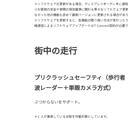
※ソフトウェアの更新がある場合、ディスプレイオーディオに通
※お客様の安全や車両の保安基準に関わる重大なソフトウェア更
なかった他の機能も含めて最新バージョンに更新される場合があ
※ソフトウェアを更新すると、各機能の取り扱い方法が変わったり、
線通信によるソフトウェアアップデートはT-Connect契約が必要
街中の走行
プリクラッシュセーフティ（歩行者
波レーダー＋単眼カメラ方式）
ぶつからないをサポート。
＊1. 人が乗車している状態を作動対象としています。