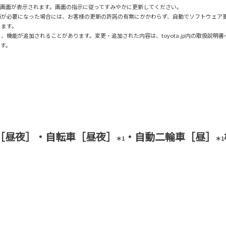
知画面が表示されます。画面の指示に従ってすみやかに更新してください。
新が必要になった場合には、お客様の更新の許諾の有無にかかわらず、自動でソフトウェア
ります。
機能が追加されることがあります。変更・追加された内容は、toyota.jp内の取扱説明
です。
［昼夜］・自転車［昼夜］
・自動二輪車［昼］
＊1
＊1