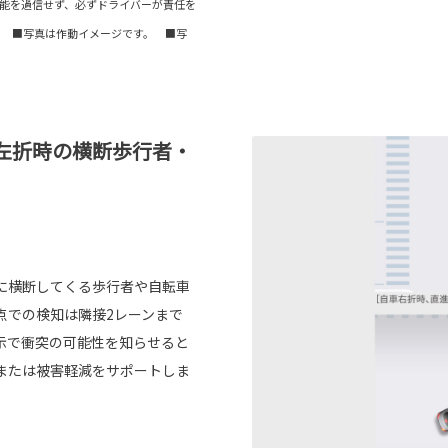
能を過信せず、必ずドライバーが責任を
。 ■写真は作動イメージです。 ■写
左折時の横断歩行者・
に横断してくる歩行者や自転車
点での検知は隣接2レーンまで
示で衝突の可能性を知らせると
または被害軽減をサポートしま