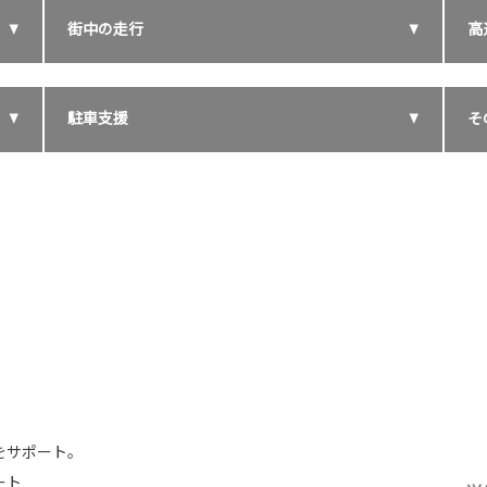
街中の走行
高
駐車支援
そ
ーをサポート。
ート