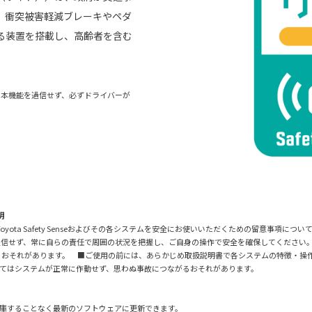
。衝突被害軽減ブレーキやペダ
る装置を搭載し、高齢者を含む
。本機能を過信せず、必ずドライバーが
明
に際し、Toyota Safety Senseおよびその各システムを安全にお使いいただくための留意
過信せず、常に自らの責任で周囲の状況を把握し、ご自身の操作で安全を確保してください
るおそれがあります。 ■ご使用の前には、あらかじめ取扱説明書で各システムの特徴・操
てはシステムが正常に作動せず、思わぬ事故につながるおそれがあります。
販売店に入庫することなく最新のソフトウェアに更新できます。