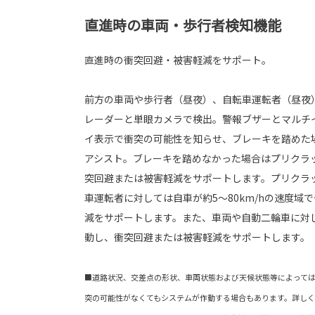
直進時の車両・歩行者検知機能
直進時の衝突回避・被害軽減をサポート。
前方の車両や歩行者（昼夜）、自転車運転者（昼夜
レーダーと単眼カメラで検出。警報ブザーとマルチ
イ表示で衝突の可能性を知らせ、ブレーキを踏めた
アシスト。ブレーキを踏めなかった場合はプリクラ
突回避または被害軽減をサポートします。プリクラ
車運転者に対しては自車が約5〜80km/hの速度域
減をサポートします。また、車両や自動二輪車に対し
動し、衝突回避または被害軽減をサポートします。
■道路状況、交差点の形状、車両状態および天候状態等によって
突の可能性がなくてもシステムが作動する場合もあります。詳し