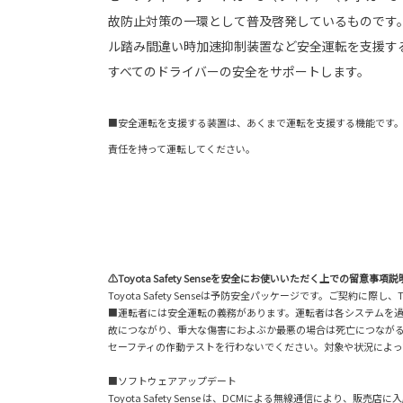
故防止対策の一環として普及啓発しているものです
ル踏み間違い時加速抑制装置など安全運転を支援す
すべてのドライバーの安全をサポートします。
■安全運転を支援する装置は、あくまで運転を支援する機能です
責任を持って運転してください。
⚠Toyota Safety Senseを安全にお使いいただく上での留意事項説
Toyota Safety Senseは予防安全パッケージです。ご契約
■運転者には安全運転の義務があります。運転者は各システムを
故につながり、重大な傷害におよぶか最悪の場合は死亡につなが
セーフティの作動テストを行わないでください。対象や状況によっ
■ソフトウェアアップデート
Toyota Safety Sense は、DCMによる無線通信により、